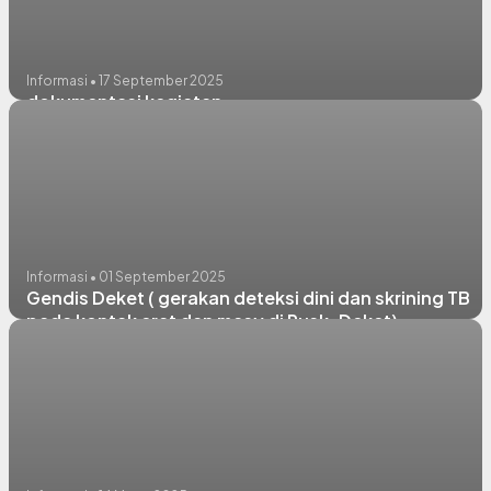
Informasi • 17 September 2025
dokumentasi kegiatan
Informasi • 01 September 2025
Gendis Deket ( gerakan deteksi dini dan skrining TB
pada kontak erat dan masy di Pusk. Deket)