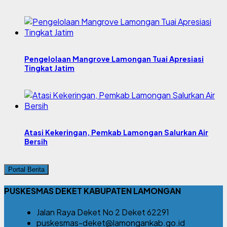
Pengelolaan Mangrove Lamongan Tuai Apresiasi
Tingkat Jatim
Atasi Kekeringan, Pemkab Lamongan Salurkan Air
Bersih
Portal Berita
PUSKESMAS DEKET KABUPATEN LAMONGAN
Jalan Raya Deket No 2 Deket 62291
puskesmas-deket@lamongankab.go.id