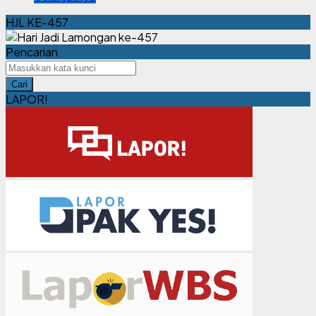
HJL KE-457
Pencarian
Cari
LAPOR!