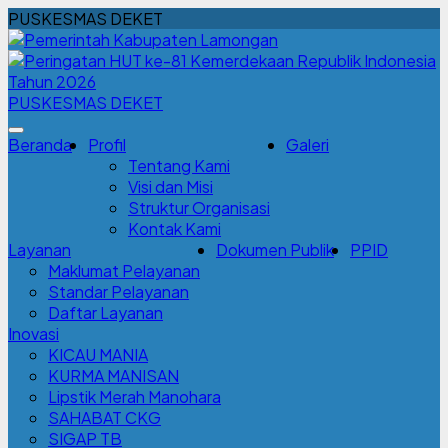
PUSKESMAS DEKET
PUSKESMAS DEKET
Beranda
Profil
Galeri
Tentang Kami
Visi dan Misi
Struktur Organisasi
Kontak Kami
Layanan
Dokumen Publik
PPID
Maklumat Pelayanan
Standar Pelayanan
Daftar Layanan
Inovasi
KICAU MANIA
KURMA MANISAN
Lipstik Merah Manohara
SAHABAT CKG
SIGAP TB