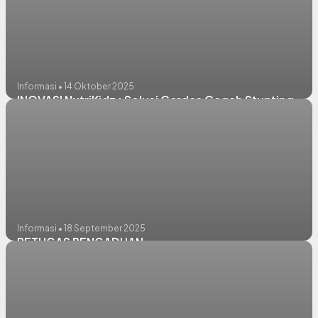
Informasi • 14 Oktober 2025
INOVASI NutriKidz : Solusi Cerdas Cegah Stunting
Informasi • 18 September 2025
PETUGAS PENGADUAN