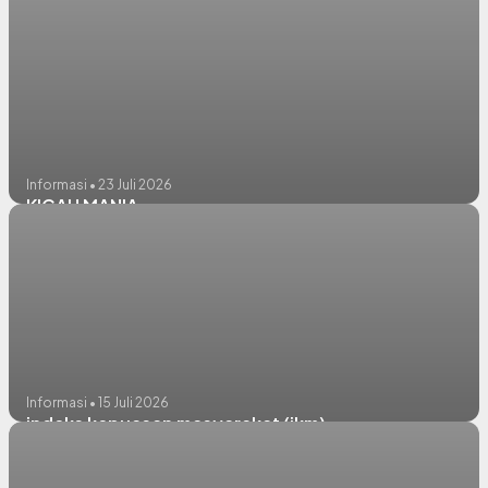
Informasi • 23 Juli 2026
KICAU MANIA
Informasi • 15 Juli 2026
indeks kepuasan masyarakat (ikm)